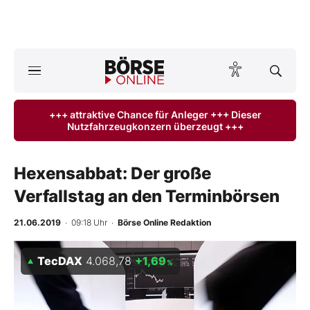
Börse
News
+++ attraktive Chance für Anleger +++ Dieser
Nutzfahrzeugkonzern überzeugt +++
Anlageprodukte
Finanz-Check
Hexensabbat: Der große
Verfallstag an den Terminbörsen
Abo & Shop
21.06.2019
· 09:18 Uhr
·
Börse Online Redaktion
BO-Musterdepots
TecDAX
4.068,78
+1,69
%
Experten
Mein B:O