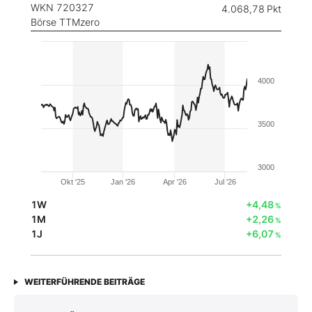
WKN 720327
4.068,78
Pkt
Börse TTMzero
4000
3500
3000
Okt '25
Jan '26
Apr '26
Jul '26
1W
+4,48
%
1M
+2,26
%
1J
+6,07
%
WEITERFÜHRENDE BEITRÄGE