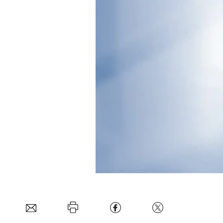
Experten
Mein B:O
Mein Konto
Folgen Sie uns
Kontakt