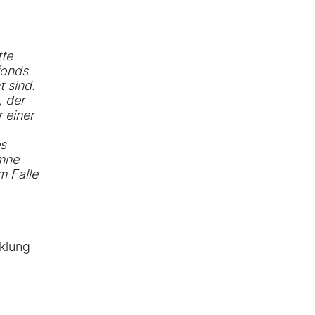
tte
fonds
 sind.
, der
 einer
es
umne
m Falle
cklung