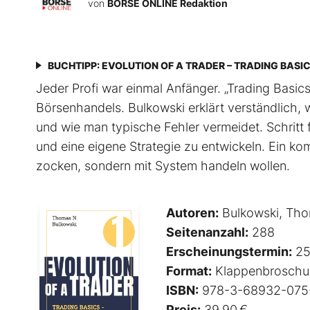
von
BÖRSE ONLINE Redaktion
BUCHTIPP: EVOLUTION OF A TRADER – TRADING BASI
Jeder Profi war einmal Anfänger. „Trading Basics“
Börsenhandels. Bulkowski erklärt verständlich, w
und wie man typische Fehler vermeidet. Schritt f
und eine eigene Strategie zu entwickeln. Ein ko
zocken, sondern mit System handeln wollen.
Autoren:
Bulkowski, Tho
Seitenanzahl:
288
Erscheinungstermin:
25
Format:
Klappenbroschu
ISBN:
978-3-68932-075
Preis:
39,90 €