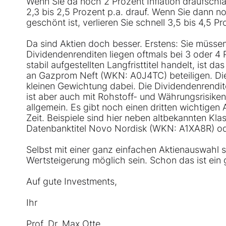
Wenn Sie da noch 2 Prozent Inflation draufsch
2,3 bis 2,5 Prozent p.a. drauf. Wenn Sie dann no
geschönt ist, verlieren Sie schnell 3,5 bis 4,5 Pr
Da sind Aktien doch besser. Erstens: Sie müssen
Dividendenrenditen liegen oftmals bei 3 oder 4
stabil aufgestellten Langfristtitel handelt, ist 
an Gazprom Neft (WKN: A0J4TC) beteiligen. Die 
kleinen Gewichtung dabei. Die Dividendenrendite
ist aber auch mit Rohstoff- und Währungsrisike
allgemein. Es gibt noch einen dritten wichtigen 
Zeit. Beispiele sind hier neben altbekannten Kl
Datenbanktitel Novo Nordisk (WKN: A1XA8R) o
Selbst mit einer ganz einfachen Aktienauswahl s
Wertsteigerung möglich sein. Schon das ist ein 
Auf gute Investments,
Ihr
Prof. Dr. Max Otte