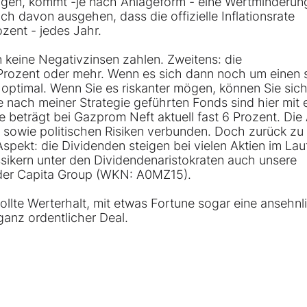
lagen, kommt -je nach Anlageform - eine Wertminderun
ch davon ausgehen, dass die offizielle Inflationsrate
ozent - jedes Jahr.
 keine Negativzinsen zahlen. Zweitens: die
 Prozent oder mehr. Wenn es sich dann noch um einen 
das optimal. Wenn Sie es riskanter mögen, können Sie sic
nach meiner Strategie geführten Fonds sind hier mit e
 beträgt bei Gazprom Neft aktuell fast 6 Prozent. Die 
n sowie politischen Risiken verbunden. Doch zurück zu
Aspekt: die Dividenden steigen bei vielen Aktien im Lau
assikern unter den Dividendenaristokraten auch unsere
der Capita Group (WKN: A0MZ15).
ollte Werterhalt, mit etwas Fortune sogar eine ansehnl
ganz ordentlicher Deal.