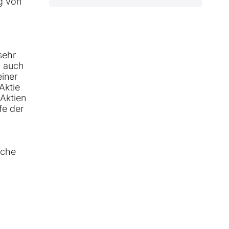
g von
sehr
h auch
iner
Aktie
 Aktien
fe der
iche