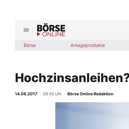
Jetzt a
ktuelle Ausgabe BÖRSE ONLINE lese
Börse
Börse
Anlageprodukte
News
Hochzinsanleihen? 
Anlageprodukte
Finanz-Check
14.06.2017
· 06:55 Uhr
·
Börse Online Redaktion
Abo & Shop
-
%
BO-Musterdepots