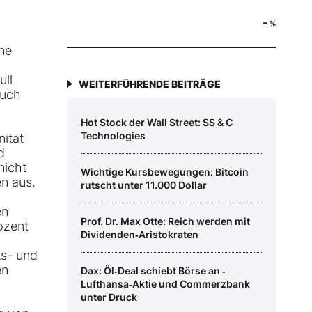
-
%
ine
ull
WEITERFÜHRENDE BEITRÄGE
auch
Hot Stock der Wall Street: SS & C
Technologies
nität
d
nicht
Wichtige Kursbewegungen: Bitcoin
en aus.
rutscht unter 11.000 Dollar
en
Prof. Dr. Max Otte: Reich werden mit
rozent
Dividenden‑Aristokraten
ks- und
en
Dax: Öl‑Deal schiebt Börse an ‑
Lufthansa‑Aktie und Commerzbank
unter Druck