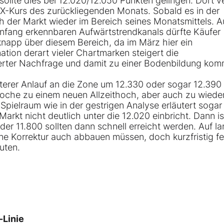
sollte dies bei 12.020/12.050 Punkten gelingen. Dort ve
DAX-Kurs des zurückliegenden Monats. Sobald es in der
sich der Markt wieder im Bereich seines Monatsmittels. 
anfang erkennbaren Aufwärtstrendkanals dürfte Käufer
knapp über diesem Bereich, da im März hier ein
ation derart vieler Chartmarken steigert die
gerter Nachfrage und damit zu einer Bodenbildung kom
weiterer Anlauf an die Zone um 12.330 oder sogar 12.390
oche zu einem neuen Allzeithoch, aber auch zu wiede
 Spielraum wie in der gestrigen Analyse erläutert sogar
Markt nicht deutlich unter die 12.020 einbricht. Dann is
der 11.800 sollten dann schnell erreicht werden. Auf l
ine Korrektur auch abbauen müssen, doch kurzfristig f
uten.
-Linie