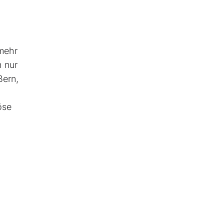
 mehr
h nur
ßern,
öse