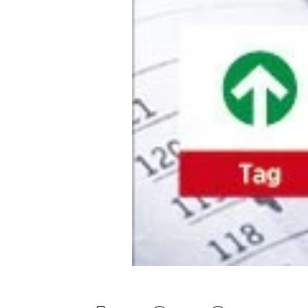
Experten
Mein B:O
Mein Konto
Folgen Sie uns
Kontakt