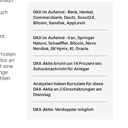
rläuft
Auch
DAX im Aufwind ‑ Renk, Henkel,
Commerzbank, Deutz, Scout24,
Bitcoin, Sandisk, AppLovin
mt.
DAX im Aufwind ‑ Iran, Springer
Nature, Schaeffler, Bitcoin, Novo
Nordisk, SK Hynix, KI, Oracle
rholten
 bis an
DAX‑Aktie bricht um 14 Prozent ein:
t eine
Schocknachricht für Anleger
ange
ehlen
Analysten heben Kursziele für diese
DAX‑Aktie an // Einschätzungen am
Dienstag
DAX‑Aktie: Verdoppler möglich