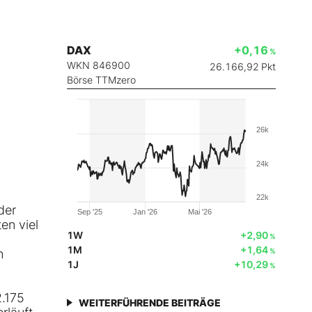
DAX
+0,16
%
WKN 846900
26.166,92
Pkt
Börse TTMzero
26k
24k
22k
der
Sep '25
Jan '26
Mai '26
en viel
1W
+2,90
%
1M
+1,64
h
%
1J
+10,29
%
2.175
WEITERFÜHRENDE BEITRÄGE