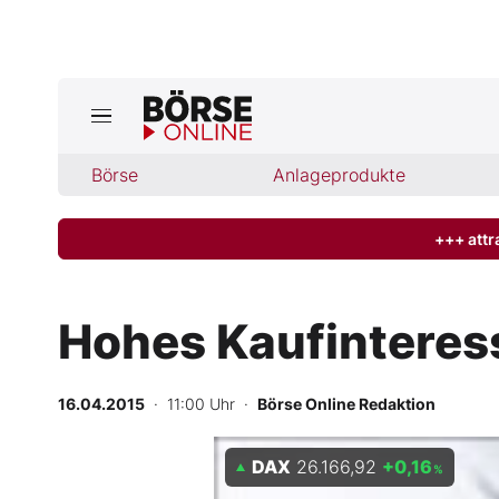
Jetzt a
ktuelle Ausgabe BÖRSE ONLINE lese
Börse
Börse
Anlageprodukte
News
+++ attr
Anlageprodukte
Hohes Kaufinteres
Finanz-Check
16.04.2015
· 11:00 Uhr
·
Börse Online Redaktion
Abo & Shop
DAX
26.166,92
+0,16
BO-Musterdepots
%