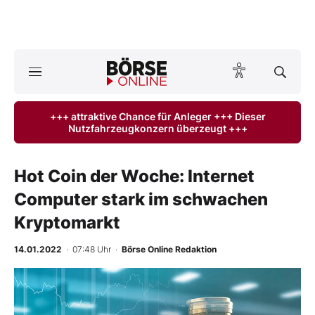
A
ktuelle Ausgabe BÖRSE ONLINE lesen
Börse
+++ attraktive Chance für Anleger +++ Dieser
Nutzfahrzeugkonzern überzeugt +++
News
Anlageprodukte
Hot Coin der Woche: Internet
Computer stark im schwachen
Finanz-Check
Kryptomarkt
Abo & Shop
14.01.2022
· 07:48 Uhr
·
Börse Online Redaktion
BO-Musterdepots
Experten