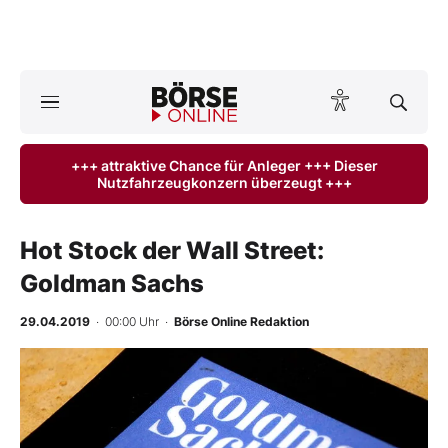
A
ktuelle Ausgabe BÖRSE ONLINE lesen
Börse
+++ attraktive Chance für Anleger +++ Dieser
Nutzfahrzeugkonzern überzeugt +++
News
Anlageprodukte
Hot Stock der Wall Street:
Goldman Sachs
Finanz-Check
29.04.2019
· 00:00 Uhr
·
Börse Online Redaktion
Abo & Shop
-
%
BO-Musterdepots
Experten