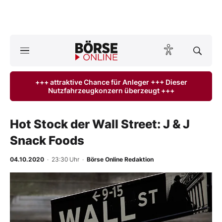
Börse
News
+++ attraktive Chance für Anleger +++ Dieser
Nutzfahrzeugkonzern überzeugt +++
Anlageprodukte
Finanz-Check
Hot Stock der Wall Street: J & J
Snack Foods
Abo & Shop
04.10.2020
· 23:30 Uhr
·
Börse Online Redaktion
BO-Musterdepots
Experten
Mein B:O