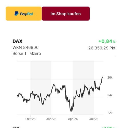
Im Shop kaufen
DAX
+0,84
%
WKN 846900
26.359,29
Pkt
Börse TTMzero
26k
24k
22k
Okt '25
Jan '26
Apr '26
Jul '26