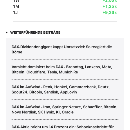
1W
+2,06
%
1M
+1,25
%
1J
+9,26
%
WEITERFÜHRENDE BEITRÄGE
DAX‑Dividendengigant kappt Umsatzziel: So reagiert die
Börse
Vorsicht dominiert beim DAX ‑ Brenntag, Lanxess, Meta,
Bitcoin, Cloudflare, Tesla, Munich Re
DAX im Aufwind ‑ Renk, Henkel, Commerzbank, Deutz,
Scout24, Bitcoin, Sandisk, AppLovin
DAX im Aufwind ‑ Iran, Springer Nature, Schaeffler, Bitcoin,
Novo Nordisk, SK Hynix, KI, Oracle
DAX‑Aktie bricht um 14 Prozent ein: Schocknachricht für