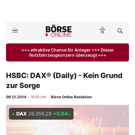
A
ktuelle Ausgabe BÖRSE ONLINE lesen
Börse
+++ attraktive Chance für Anleger +++ Dieser
Nutzfahrzeugkonzern überzeugt +++
News
Anlageprodukte
HSBC: DAX® (Daily) - Kein Grund
zur Sorge
Finanz-Check
09.12.2014
· 10:05 Uhr
·
Börse Online Redaktion
Abo & Shop
DAX
26.359,29
+0,84
%
BO-Musterdepots
Experten