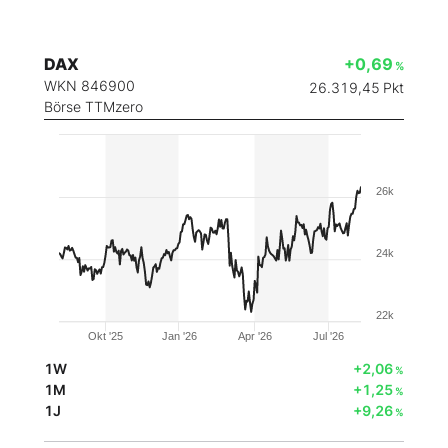
DAX
+0,69
%
WKN 846900
26.319,45
Pkt
Börse TTMzero
26k
24k
22k
Okt '25
Jan '26
Apr '26
Jul '26
1W
+2,06
%
1M
+1,25
%
1J
+9,26
%