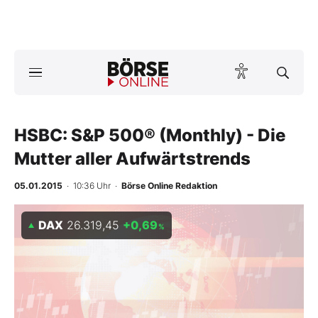
Börse
News
HSBC: S&P 500® (Monthly) - Die
Anlageprodukte
Mutter aller Aufwärtstrends
Finanz-Check
05.01.2015
· 10:36 Uhr
·
Börse Online Redaktion
Abo & Shop
DAX
26.319,45
+0,69
%
BO-Musterdepots
Experten
Mein B:O