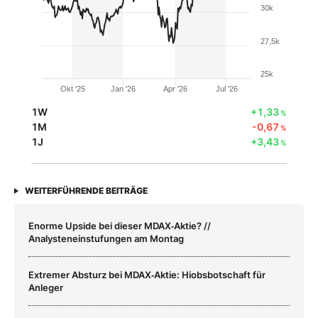
30k
27,5k
25k
Okt '25
Jan '26
Apr '26
Jul '26
1W
+1,33
%
1M
-0,67
%
1J
+3,43
%
WEITERFÜHRENDE BEITRÄGE
Enorme Upside bei dieser MDAX‑Aktie? //
Analysteneinstufungen am Montag
Extremer Absturz bei MDAX‑Aktie: Hiobsbotschaft für
Anleger