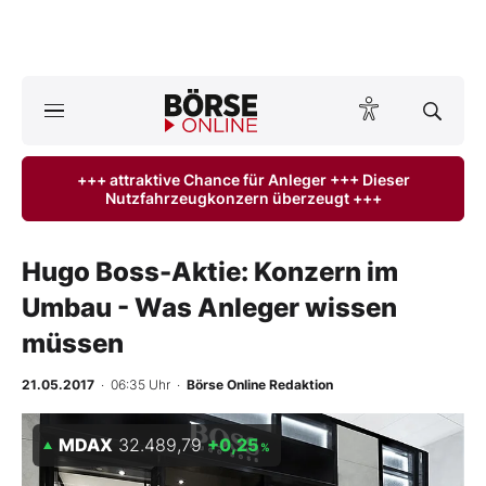
A
ktuelle Ausgabe BÖRSE ONLINE lesen
Börse
+++ attraktive Chance für Anleger +++ Dieser
Nutzfahrzeugkonzern überzeugt +++
News
Anlageprodukte
Hugo Boss-Aktie: Konzern im
Umbau - Was Anleger wissen
Finanz-Check
müssen
Abo & Shop
21.05.2017
· 06:35 Uhr
·
Börse Online Redaktion
BO-Musterdepots
MDAX
32.489,79
+0,25
%
Experten