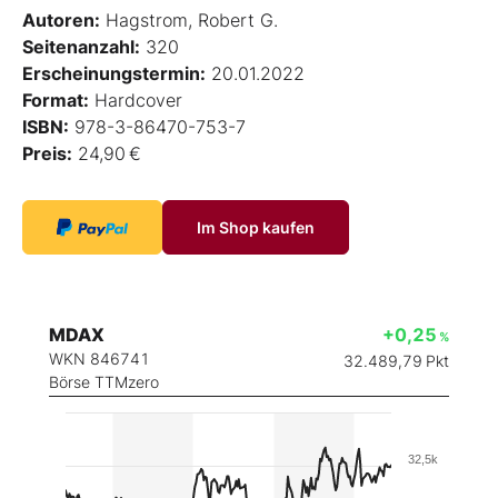
Autoren:
Hagstrom, Robert G.
Seitenanzahl:
320
Erscheinungstermin:
20.01.2022
Format:
Hardcover
ISBN:
978-3-86470-753-7
Preis:
24,90 €
Im Shop kaufen
MDAX
+0,25
%
WKN 846741
32.489,79
Pkt
Börse TTMzero
32,5k