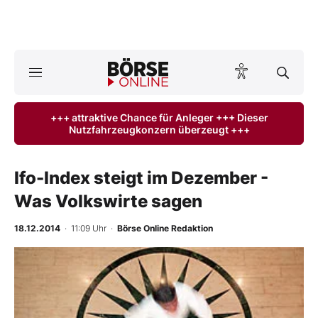
A
ktuelle Ausgabe BÖRSE ONLINE lesen
Börse
+++ attraktive Chance für Anleger +++ Dieser
Nutzfahrzeugkonzern überzeugt +++
News
Anlageprodukte
Ifo-Index steigt im Dezember -
Was Volkswirte sagen
Finanz-Check
18.12.2014
· 11:09 Uhr
·
Börse Online Redaktion
Abo & Shop
BO-Musterdepots
Experten