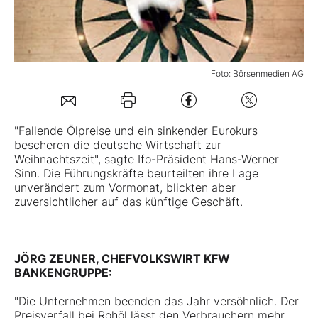
Mein B:O
Foto: Börsenmedien AG
Mein Konto
Folgen Sie uns
"Fallende Ölpreise und ein sinkender Eurokurs
bescheren die deutsche Wirtschaft zur
Weihnachtszeit", sagte Ifo-Präsident Hans-Werner
Kontakt
Sinn. Die Führungskräfte beurteilten ihre Lage
unverändert zum Vormonat, blickten aber
zuversichtlicher auf das künftige Geschäft.
JÖRG ZEUNER, CHEFVOLKSWIRT KFW
BANKENGRUPPE:
"Die Unternehmen beenden das Jahr versöhnlich. Der
Preisverfall bei Rohöl lässt den Verbrauchern mehr