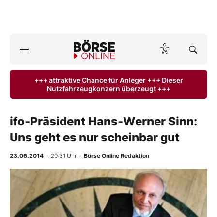
A
ktuelle Ausgabe BÖRSE ONLINE lesen
Börse
+++ attraktive Chance für Anleger +++ Dieser
Nutzfahrzeugkonzern überzeugt +++
News
Anlageprodukte
ifo-Präsident Hans-Werner Sinn:
Uns geht es nur scheinbar gut
Finanz-Check
23.06.2014
· 20:31 Uhr
·
Börse Online Redaktion
Abo & Shop
BO-Musterdepots
Experten