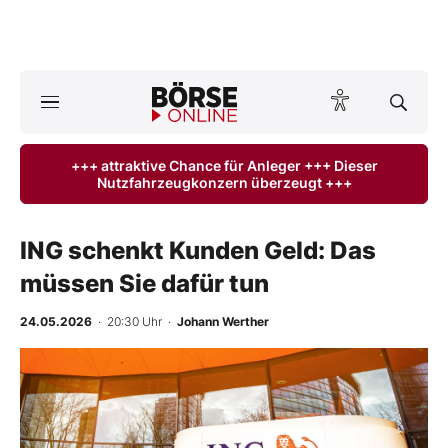
A
ktuelle Ausgabe BÖRSE ONLINE lesen
Börse
+++ attraktive Chance für Anleger +++ Dieser
Nutzfahrzeugkonzern überzeugt +++
News
Anlageprodukte
ING schenkt Kunden Geld: Das
müssen Sie dafür tun
Finanz-Check
24.05.2026
· 20:30 Uhr
·
Johann Werther
Abo & Shop
BO-Musterdepots
Experten