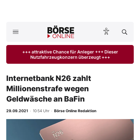
A
ktuelle Ausgabe BÖRSE ONLINE lesen
Börse
+++ attraktive Chance für Anleger +++ Dieser
Nutzfahrzeugkonzern überzeugt +++
News
Anlageprodukte
Internetbank N26 zahlt
Millionenstrafe wegen
Finanz-Check
Geldwäsche an BaFin
Abo & Shop
29.09.2021
· 10:54 Uhr
·
Börse Online Redaktion
BO-Musterdepots
Experten