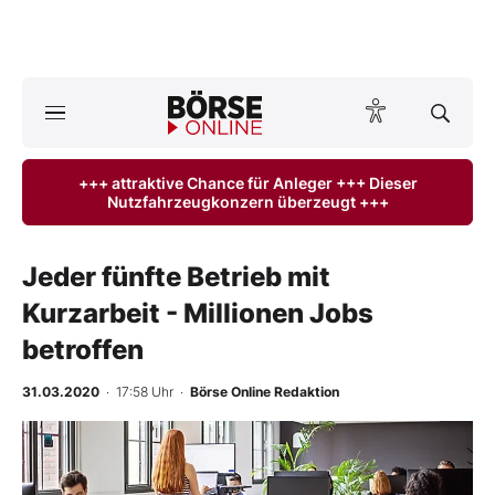
A
ktuelle Ausgabe BÖRSE ONLINE lesen
Börse
+++ attraktive Chance für Anleger +++ Dieser
Nutzfahrzeugkonzern überzeugt +++
News
Anlageprodukte
Jeder fünfte Betrieb mit
Kurzarbeit - Millionen Jobs
Finanz-Check
betroffen
Abo & Shop
31.03.2020
· 17:58 Uhr
·
Börse Online Redaktion
BO-Musterdepots
Experten