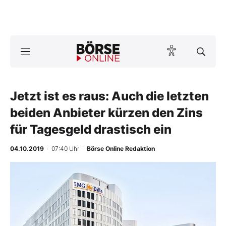
A
ktuelle Ausgabe BÖRSE ONLINE lesen
Börse
News
Jetzt ist es raus: Auch die letzten
beiden Anbieter kürzen den Zins
Anlageprodukte
für Tagesgeld drastisch ein
Finanz-Check
04.10.2019
· 07:40 Uhr
·
Börse Online Redaktion
Abo & Shop
BO-Musterdepots
Experten