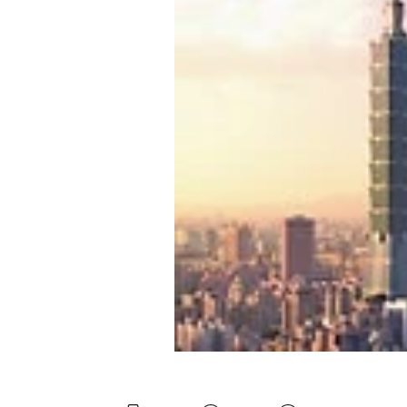
Experten
Mein B:O
Mein Konto
Folgen Sie uns
Kontakt