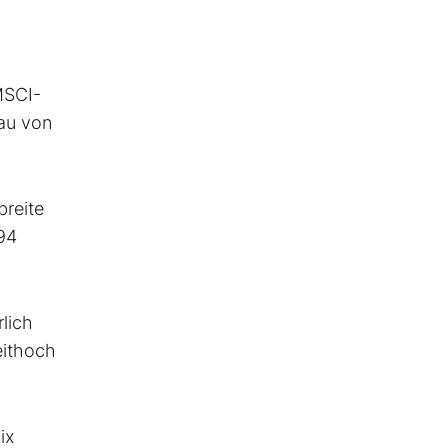
 MSCI-
eau von
breite
94
lich
eithoch
ix