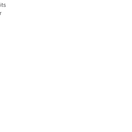
its
r