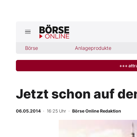
Jetzt a
ktuelle Ausgabe BÖRSE ONLINE lese
Börse
Börse
Anlageprodukte
News
+++ attr
Anlageprodukte
Jetzt schon auf d
Finanz-Check
06.05.2014
· 16:25 Uhr
·
Börse Online Redaktion
Abo & Shop
BO-Musterdepots