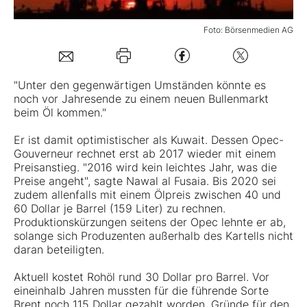
Mein B:O
Foto: Börsenmedien AG
Mein Konto
"Unter den gegenwärtigen Umständen könnte es
noch vor Jahresende zu einem neuen Bullenmarkt
beim
Öl
kommen."
Folgen Sie uns
Er ist damit optimistischer als Kuwait. Dessen Opec-
Gouverneur rechnet erst ab 2017 wieder mit einem
Kontakt
Preisanstieg. "2016 wird kein leichtes Jahr, was die
Preise angeht", sagte Nawal al Fusaia. Bis 2020 sei
zudem allenfalls mit einem Ölpreis zwischen 40 und
60 Dollar je Barrel (159 Liter) zu rechnen.
Produktionskürzungen seitens der Opec lehnte er ab,
solange sich Produzenten außerhalb des Kartells nicht
daran beteiligten.
Aktuell kostet Rohöl rund 30 Dollar pro Barrel. Vor
eineinhalb Jahren mussten für die führende Sorte
Brent noch 115 Dollar gezahlt worden. Gründe für den