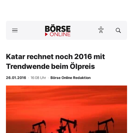
A
ktuelle Ausgabe BÖRSE ONLINE lesen
Börse
News
Katar rechnet noch 2016 mit
Trendwende beim Ölpreis
Anlageprodukte
26.01.2016
· 16:08 Uhr
·
Börse Online Redaktion
Finanz-Check
Abo & Shop
BO-Musterdepots
Experten