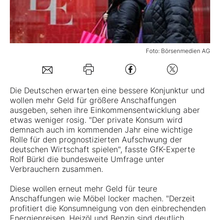
Mein Konto
Foto: Börsenmedien AG
Folgen Sie uns
Die Deutschen erwarten eine bessere Konjunktur und
Kontakt
wollen mehr Geld für größere Anschaffungen
ausgeben, sehen ihre Einkommensentwicklung aber
etwas weniger rosig. "Der private Konsum wird
demnach auch im kommenden Jahr eine wichtige
Rolle für den prognostizierten Aufschwung der
deutschen Wirtschaft spielen", fasste GfK-Experte
Rolf Bürkl die bundesweite Umfrage unter
Verbrauchern zusammen.
Diese wollen erneut mehr Geld für teure
Anschaffungen wie Möbel locker machen. "Derzeit
profitiert die Konsumneigung von den einbrechenden
Energiepreisen. Heizöl und Benzin sind deutlich