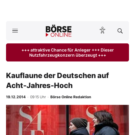
Börse
News
+++ attraktive Chance für Anleger +++ Dieser
Nutzfahrzeugkonzern überzeugt +++
Anlageprodukte
Finanz-Check
Kauflaune der Deutschen auf
Acht-Jahres-Hoch
Abo & Shop
19.12.2014
· 09:15 Uhr
·
Börse Online Redaktion
BO-Musterdepots
Experten
Mein B:O