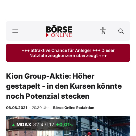
A
ktuelle Ausgabe BÖRSE ONLINE lesen
Börse
+++ attraktive Chance für Anleger +++ Dieser
Nutzfahrzeugkonzern überzeugt +++
News
Anlageprodukte
Kion Group-Aktie: Höher
gestapelt - in den Kursen könnte
Finanz-Check
noch Potenzial stecken
Abo & Shop
06.08.2021
· 20:30 Uhr
·
Börse Online Redaktion
BO-Musterdepots
MDAX
32.431,12
+0,01
%
Experten