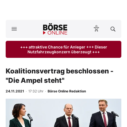
A
ktuelle Ausgabe BÖRSE ONLINE lesen
Börse
+++ attraktive Chance für Anleger +++ Dieser
Nutzfahrzeugkonzern überzeugt +++
News
Anlageprodukte
Koalitionsvertrag beschlossen -
"Die Ampel steht"
Finanz-Check
24.11.2021
· 17:32 Uhr
·
Börse Online Redaktion
Abo & Shop
BO-Musterdepots
Experten