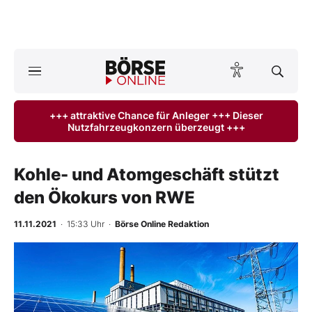
A
ktuelle Ausgabe BÖRSE ONLINE lesen
Börse
+++ attraktive Chance für Anleger +++ Dieser
Nutzfahrzeugkonzern überzeugt +++
News
Anlageprodukte
Kohle- und Atomgeschäft stützt
den Ökokurs von RWE
Finanz-Check
11.11.2021
· 15:33 Uhr
·
Börse Online Redaktion
Abo & Shop
BO-Musterdepots
Experten