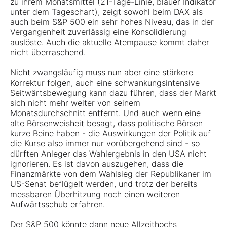
zu ihrem Monatsmittel (21-Tage-Linie, blauer Indikator
unter dem Tageschart), zeigt sowohl beim DAX als
auch beim S&P 500 ein sehr hohes Niveau, das in der
Vergangenheit zuverlässig eine Konsolidierung
auslöste. Auch die aktuelle Atempause kommt daher
nicht überraschend.
Nicht zwangsläufig muss nun aber eine stärkere
Korrektur folgen, auch eine schwankungsintensive
Seitwärtsbewegung kann dazu führen, dass der Markt
sich nicht mehr weiter von seinem
Monatsdurchschnitt entfernt. Und auch wenn eine
alte Börsenweisheit besagt, dass politische Börsen
kurze Beine haben - die Auswirkungen der Politik auf
die Kurse also immer nur vorübergehend sind - so
dürften Anleger das Wahlergebnis in den USA nicht
ignorieren. Es ist davon auszugehen, dass die
Finanzmärkte von dem Wahlsieg der Republikaner im
US-Senat beflügelt werden, und trotz der bereits
messbaren Überhitzung noch einen weiteren
Aufwärtsschub erfahren.
Der S&P 500 könnte dann neue Allzeithochs