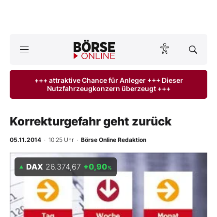
Börse
News
+++ attraktive Chance für Anleger +++ Dieser
Nutzfahrzeugkonzern überzeugt +++
Anlageprodukte
Finanz-Check
Korrekturgefahr geht zurück
Abo & Shop
05.11.2014
· 10:25 Uhr
·
Börse Online Redaktion
BO-Musterdepots
DAX
26.374,67
+0,90
%
Experten
Mein B:O