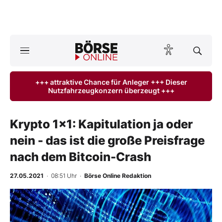
A
ktuelle Ausgabe BÖRSE ONLINE lesen
Börse
+++ attraktive Chance für Anleger +++ Dieser
Nutzfahrzeugkonzern überzeugt +++
News
Anlageprodukte
Krypto 1x1: Kapitulation ja oder
nein - das ist die große Preisfrage
Finanz-Check
nach dem Bitcoin-Crash
Abo & Shop
27.05.2021
· 08:51 Uhr
·
Börse Online Redaktion
BO-Musterdepots
-
%
Experten