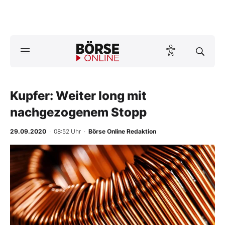
A
ktuelle Ausgabe BÖRSE ONLINE lesen
Börse
News
Kupfer: Weiter long mit
nachgezogenem Stopp
Anlageprodukte
29.09.2020
· 08:52 Uhr
·
Börse Online Redaktion
Finanz-Check
Abo & Shop
BO-Musterdepots
Experten