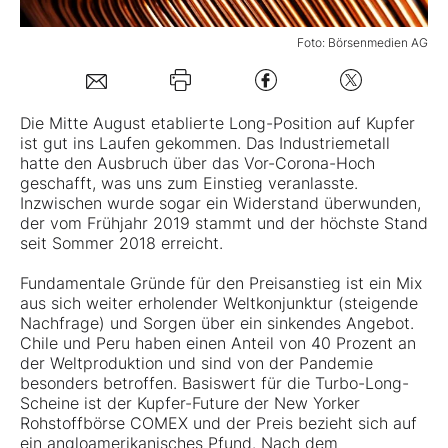
Mein B:O
Foto: Börsenmedien AG
Mein Konto
Die Mitte August etablierte Long-Position auf Kupfer
ist gut ins Laufen gekommen. Das Industriemetall
hatte den Ausbruch über das Vor-Corona-Hoch
Folgen Sie uns
geschafft, was uns zum Einstieg veranlasste.
Inzwischen wurde sogar ein Widerstand überwunden,
der vom Frühjahr 2019 stammt und der höchste Stand
Kontakt
seit Sommer 2018 erreicht.
Fundamentale Gründe für den Preisanstieg ist ein Mix
aus sich weiter erholender Weltkonjunktur (steigende
Nachfrage) und Sorgen über ein sinkendes Angebot.
Chile und Peru haben einen Anteil von 40 Prozent an
der Weltproduktion und sind von der Pandemie
besonders betroffen. Basiswert für die Turbo-Long-
Scheine ist der Kupfer-Future der New Yorker
Rohstoffbörse COMEX und der Preis bezieht sich auf
ein angloamerikanisches Pfund. Nach dem