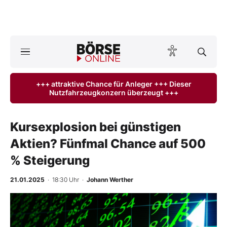
A
ktuelle Ausgabe BÖRSE ONLINE lesen
Börse
+++ attraktive Chance für Anleger +++ Dieser
Nutzfahrzeugkonzern überzeugt +++
News
Anlageprodukte
Kursexplosion bei günstigen
Aktien? Fünfmal Chance auf 500
Finanz-Check
% Steigerung
Abo & Shop
21.01.2025
· 18:30 Uhr
·
Johann Werther
BO-Musterdepots
Experten