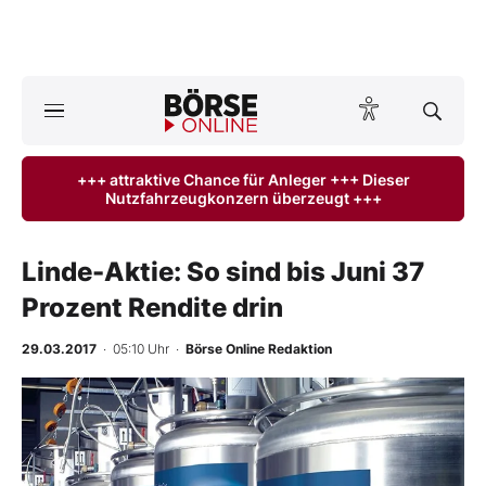
A
ktuelle Ausgabe BÖRSE ONLINE lesen
Börse
+++ attraktive Chance für Anleger +++ Dieser
Nutzfahrzeugkonzern überzeugt +++
News
Anlageprodukte
Linde-Aktie: So sind bis Juni 37
Prozent Rendite drin
Finanz-Check
29.03.2017
· 05:10 Uhr
·
Börse Online Redaktion
Abo & Shop
BO-Musterdepots
Experten