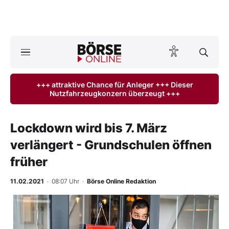
A
ktuelle Ausgabe BÖRSE ONLINE lesen
Börse
+++ attraktive Chance für Anleger +++ Dieser
Nutzfahrzeugkonzern überzeugt +++
News
Anlageprodukte
Lockdown wird bis 7. März
verlängert - Grundschulen öffnen
Finanz-Check
früher
Abo & Shop
11.02.2021
· 08:07 Uhr
·
Börse Online Redaktion
BO-Musterdepots
Experten