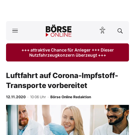
A
ktuelle Ausgabe BÖRSE ONLINE lesen
Börse
+++ attraktive Chance für Anleger +++ Dieser
Nutzfahrzeugkonzern überzeugt +++
News
Anlageprodukte
Luftfahrt auf Corona-Impfstoff-
Transporte vorbereitet
Finanz-Check
12.11.2020
· 10:06 Uhr
·
Börse Online Redaktion
Abo & Shop
BO-Musterdepots
Experten