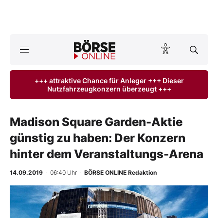
A
ktuelle Ausgabe BÖRSE ONLINE lesen
Börse
+++ attraktive Chance für Anleger +++ Dieser
Nutzfahrzeugkonzern überzeugt +++
News
Anlageprodukte
Madison Square Garden-Aktie
günstig zu haben: Der Konzern
Finanz-Check
hinter dem Veranstaltungs-Arena
Abo & Shop
14.09.2019
· 06:40 Uhr
·
BÖRSE ONLINE Redaktion
BO-Musterdepots
Experten