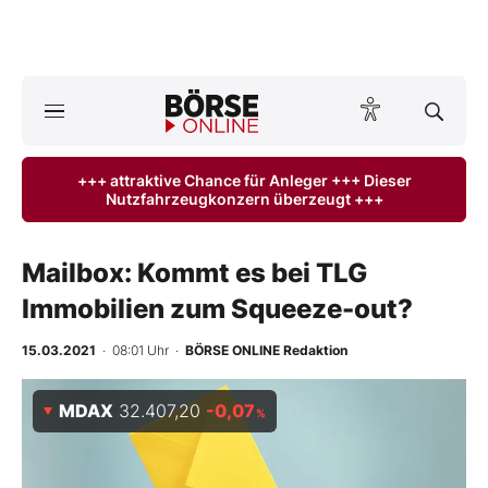
A
ktuelle Ausgabe BÖRSE ONLINE lesen
Börse
+++ attraktive Chance für Anleger +++ Dieser
Nutzfahrzeugkonzern überzeugt +++
News
Anlageprodukte
Mailbox: Kommt es bei TLG
Immobilien zum Squeeze-out?
Finanz-Check
15.03.2021
· 08:01 Uhr
·
BÖRSE ONLINE Redaktion
Abo & Shop
MDAX
32.407,20
-0,07
%
BO-Musterdepots
Experten