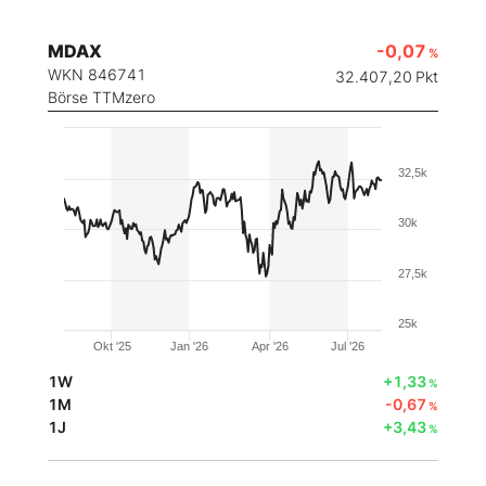
MDAX
-0,07
%
WKN 846741
32.407,20
Pkt
Börse TTMzero
32,5k
30k
27,5k
25k
Okt '25
Jan '26
Apr '26
Jul '26
1W
+1,33
%
1M
-0,67
%
1J
+3,43
%