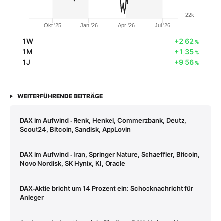
22k
Okt '25
Jan '26
Apr '26
Jul '26
1W
+2,62
%
1M
+1,35
%
1J
+9,56
%
WEITERFÜHRENDE BEITRÄGE
DAX im Aufwind ‑ Renk, Henkel, Commerzbank, Deutz,
Scout24, Bitcoin, Sandisk, AppLovin
DAX im Aufwind ‑ Iran, Springer Nature, Schaeffler, Bitcoin,
Novo Nordisk, SK Hynix, KI, Oracle
DAX‑Aktie bricht um 14 Prozent ein: Schocknachricht für
Anleger