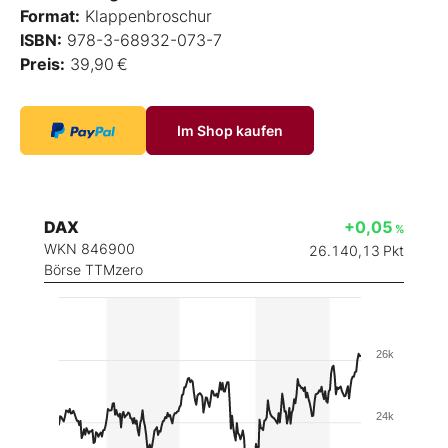
Format:
Klappenbroschur
ISBN:
978-3-68932-073-7
Preis:
39,90 €
Im Shop kaufen
DAX
+0,05
%
WKN 846900
26.140,13
Pkt
Börse TTMzero
26k
24k