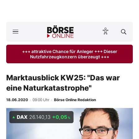
A
ktuelle Ausgabe BÖRSE ONLINE lesen
Börse
+++ attraktive Chance für Anleger +++ Dieser
Nutzfahrzeugkonzern überzeugt +++
News
Anlageprodukte
Marktausblick KW25: "Das war
eine Naturkatastrophe"
Finanz-Check
18.06.2020
· 09:00 Uhr
·
Börse Online Redaktion
Abo & Shop
DAX
26.140,13
+0,05
%
BO-Musterdepots
Experten