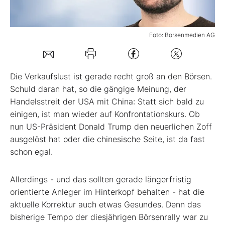
Mein B:O
Foto: Börsenmedien AG
Mein Konto
Die Verkaufslust ist gerade recht groß an den Börsen.
Folgen Sie uns
Schuld daran hat, so die gängige Meinung, der
Handelsstreit der USA mit China: Statt sich bald zu
einigen, ist man wieder auf Konfrontationskurs. Ob
Kontakt
nun US-Präsident Donald Trump den neuerlichen Zoff
ausgelöst hat oder die chinesische Seite, ist da fast
schon egal.
Allerdings - und das sollten gerade längerfristig
orientierte Anleger im Hinterkopf behalten - hat die
aktuelle Korrektur auch etwas Gesundes. Denn das
bisherige Tempo der diesjährigen Börsenrally war zu