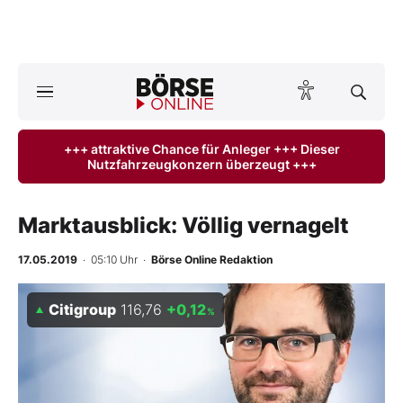
A
ktuelle Ausgabe BÖRSE ONLINE lesen
Börse
+++ attraktive Chance für Anleger +++ Dieser
Nutzfahrzeugkonzern überzeugt +++
News
Anlageprodukte
Marktausblick: Völlig vernagelt
Finanz-Check
17.05.2019
· 05:10 Uhr
·
Börse Online Redaktion
Abo & Shop
Citigroup
116,76
+0,12
%
BO-Musterdepots
Experten