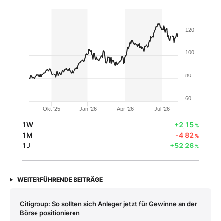
120
100
80
60
Okt '25
Jan '26
Apr '26
Jul '26
1W
+2,15
%
1M
-4,82
%
1J
+52,26
%
WEITERFÜHRENDE BEITRÄGE
Citigroup: So sollten sich Anleger jetzt für Gewinne an der
Börse positionieren