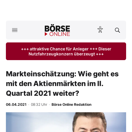
A
ktuelle Ausgabe BÖRSE ONLINE lesen
Börse
+++ attraktive Chance für Anleger +++ Dieser
Nutzfahrzeugkonzern überzeugt +++
News
Anlageprodukte
Markteinschätzung: Wie geht es
mit den Aktienmärkten im II.
Finanz-Check
Quartal 2021 weiter?
Abo & Shop
06.04.2021
· 08:32 Uhr
·
Börse Online Redaktion
BO-Musterdepots
Experten