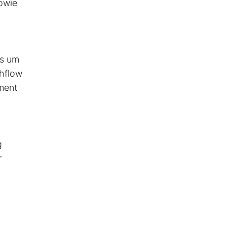
sowie
is um
shflow
gment
g
r