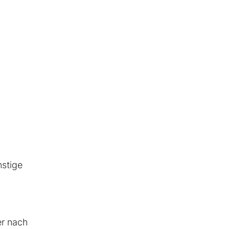
nstige
er nach