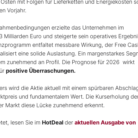
 Osten mit Folgen für Lieferketten und Energiekosten 
n Vorjahr.
r Rahmenbedingungen erzielte das Unternehmen im
Milliarden Euro und steigerte sein operatives Ergebn
zienzprogramm entfaltet messbare Wirkung, der Free Ca
nalisiert eine solide Auslastung. Ein margenstarkes Se
em zunehmend an Profil. Die Prognose für 2026 wirkt
für
positive Überraschungen.
 wird die Aktie aktuell mit einem spürbaren Abschla
rktpreis und fundamentalem Wert. Die Kurserholung de
er Markt diese Lücke zunehmend erkennt.
etet, lesen Sie im
HotDeal
der
aktuellen Ausgabe von