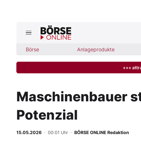
Jetzt a
ktuelle Ausgabe BÖRSE ONLINE lese
Börse
Börse
Anlageprodukte
News
+++ attr
Anlageprodukte
Maschinenbauer st
Finanz-Check
Potenzial
Abo & Shop
BO-Musterdepots
15.05.2026
· 00:01 Uhr
·
BÖRSE ONLINE Redaktion