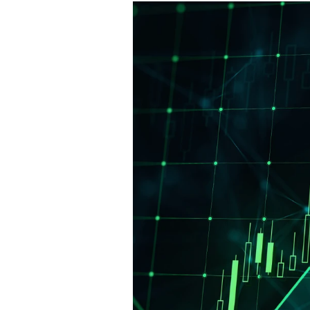
Experten
Mein B:O
Mein Konto
Folgen Sie uns
Kontakt