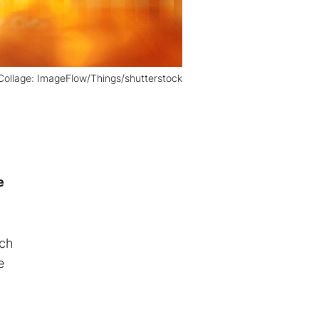
 Collage: ImageFlow/Things/shutterstock
e
och
e