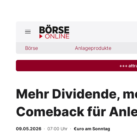
Börse
Börse
Anlageprodukte
News
Anlageprodukte
+++ attr
Finanz-Check
Mehr Dividende, m
Abo & Shop
Comeback für Anl
BO-Musterdepots
09.05.2026
· 07:00 Uhr
·
€uro am Sonntag
Experten