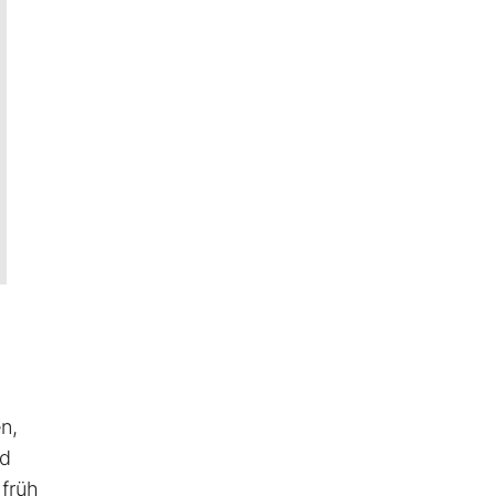
n,
nd
 früh