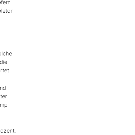
efern
pleton
olche
die
rtet.
ind
ter
ump
rozent.