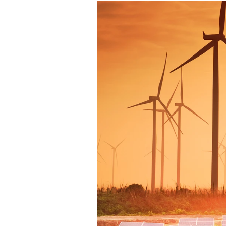
Experten
Mein B:O
Mein Konto
Folgen Sie uns
Kontakt