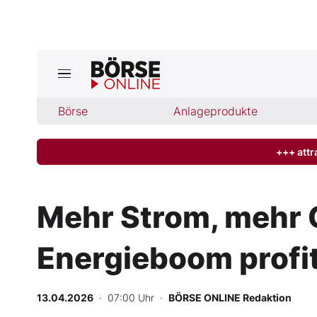
Jetzt a
ktuelle Ausgabe BÖRSE ONLINE lese
Börse
Börse
Anlageprodukte
News
+++ attr
Anlageprodukte
Mehr Strom, mehr 
Finanz-Check
Energieboom profi
Abo & Shop
BO-Musterdepots
13.04.2026
· 07:00 Uhr
·
BÖRSE ONLINE Redaktion