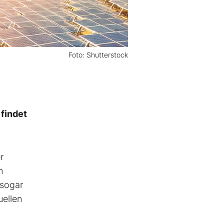
Foto: Shutterstock
 findet
r
n
 sogar
uellen