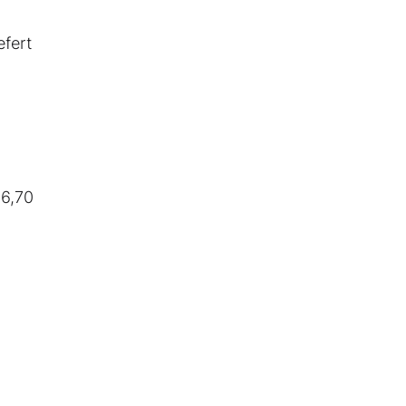
efert
26,70