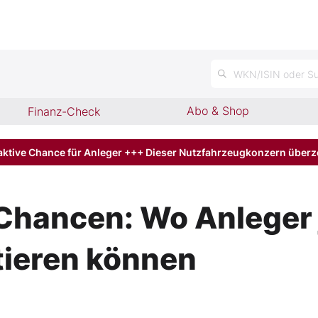
n
WKN/ISIN oder Su
Abo & Shop
Finanz-Check
aktive Chance für Anleger +++ Dieser Nutzfahrzeugkonzern über
Chancen: Wo Anleger 
tieren können