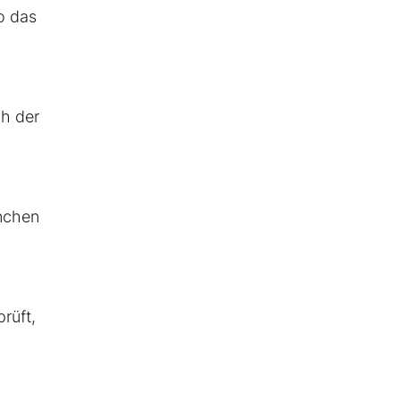
o das
ch der
anchen
rüft,