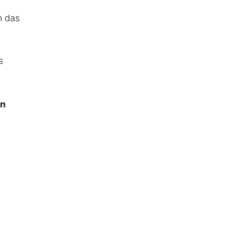
n das
s
en