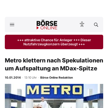
A
ktuelle Ausgabe BÖRSE ONLINE lesen
Börse
+++ attraktive Chance für Anleger +++ Dieser
Nutzfahrzeugkonzern überzeugt +++
News
Anlageprodukte
Metro klettern nach Spekulationen
um Aufspaltung an MDax-Spitze
Finanz-Check
10.01.2014
· 13:10 Uhr
·
Börse Online Redaktion
Abo & Shop
BO-Musterdepots
Experten