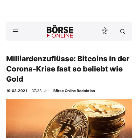
A
ktuelle Ausgabe BÖRSE ONLINE lesen
Börse
News
Milliardenzuflüsse: Bitcoins in der
Corona-Krise fast so beliebt wie
Anlageprodukte
Gold
Finanz-Check
19.03.2021
· 07:38 Uhr
·
Börse Online Redaktion
Abo & Shop
BO-Musterdepots
Experten