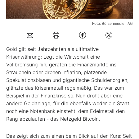
Mein B:O
Foto: Börsenmedien AG
Mein Konto
Gold gilt seit Jahrzehnten als ultimative
Folgen Sie uns
Krisenwährung: Legt die Wirtschaft eine
Vollbremsung hin, geraten die Finanzmärkte ins
Straucheln oder drohen Inflation, platzende
Kontakt
Spekulationsblasen und gigantische Schuldenorgien,
glänzte das Krisenmetall regelmäßig. Das war zum
Beispiel in der Finanzkrise so. Nun droht aber eine
andere Geldanlage, für die ebenfalls weder ein Staat
noch eine Notenbank einsteht, dem Edelmetall den
Rang abzulaufen - das Netzgeld Bitcoin.
Das zeigt sich zum einen beim Blick auf den Kurs: Seit