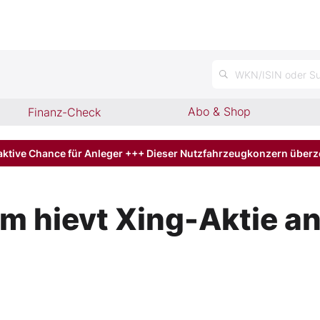
n
WKN/ISIN oder Su
Abo & Shop
Finanz-Check
aktive Chance für Anleger +++ Dieser Nutzfahrzeugkonzern über
m hievt Xing-Aktie a