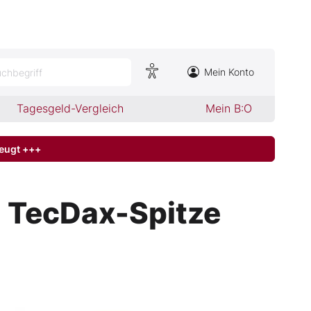
Mein Konto
chbegriff
Tagesgeld-Vergleich
Mein B:O
zeugt +++
n TecDax-Spitze