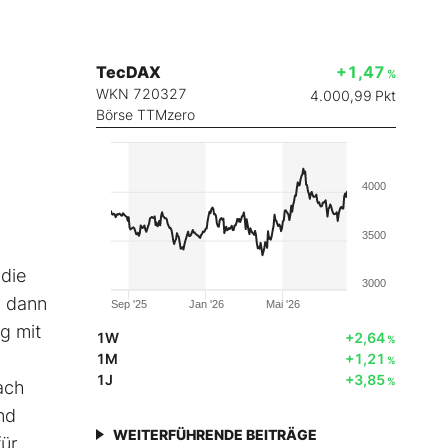
TecDAX
+1,47
%
WKN 720327
4.000,99
Pkt
Börse TTMzero
4000
3500
die
3000
, dann
Sep '25
Jan '26
Mai '26
g mit
1W
+2,64
%
1M
+1,21
%
1J
+3,85
%
ach
nd
WEITERFÜHRENDE BEITRÄGE
für