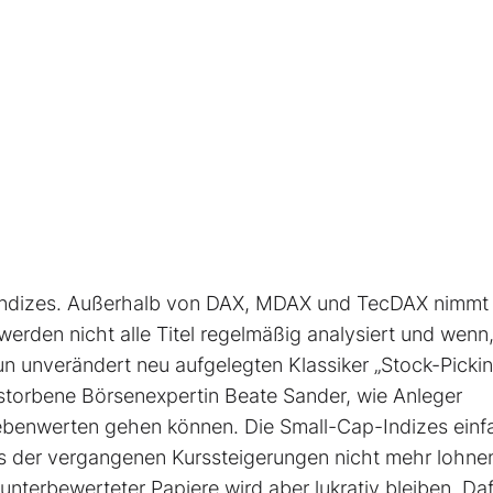
 Indizes. Außerhalb von DAX, MDAX und TecDAX nimmt 
rden nicht alle Titel regel­mäßig analysiert und wenn
un unverändert neu aufgelegten Klassiker „Stock-Pickin
torbene Börsenexpertin Beate Sander, wie Anleger
Nebenwerten gehen können. Die Small-Cap-Indizes einf
ts der vergangenen Kurssteiger­ungen nicht mehr lohne
unterbewerteter Papiere wird aber lukrativ bleiben. Da