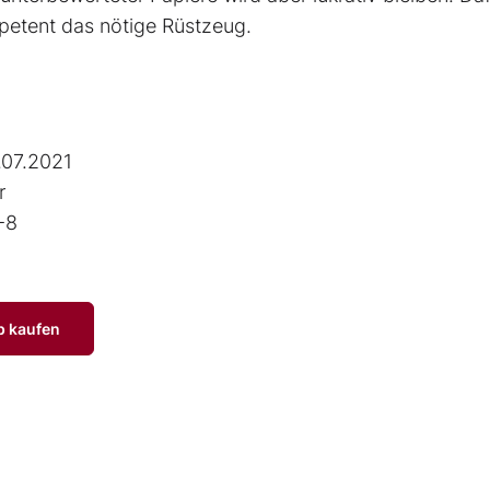
petent das nötige Rüstzeug.
.07.2021
r
-8
p kaufen