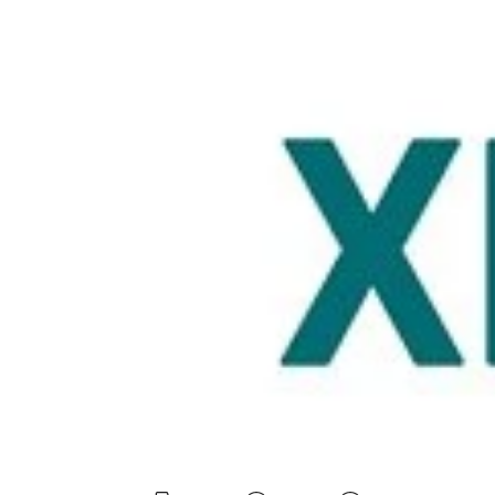
Experten
Mein B:O
Mein Konto
Folgen Sie uns
Kontakt