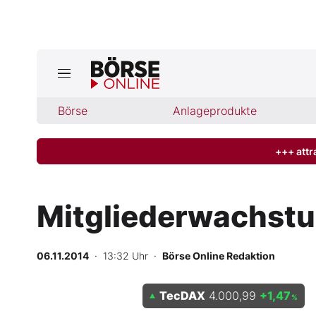
Jetzt a
ktuelle Ausgabe BÖRSE ONLINE lese
Börse
Börse
Anlageprodukte
News
+++ attr
Anlageprodukte
Mitgliederwachstu
Finanz-Check
06.11.2014
· 13:32 Uhr
·
Börse Online Redaktion
Abo & Shop
TecDAX
4.000,99
+1,47
BO-Musterdepots
%