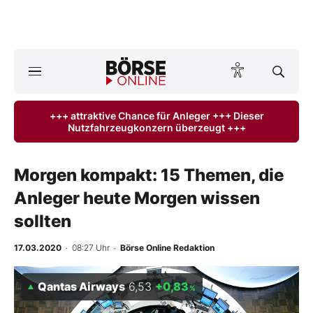
A
ktuelle Ausgabe BÖRSE ONLINE lesen
Börse
+++ attraktive Chance für Anleger +++ Dieser
Nutzfahrzeugkonzern überzeugt +++
News
Anlageprodukte
Morgen kompakt: 15 Themen, die
Anleger heute Morgen wissen
Finanz-Check
sollten
Abo & Shop
17.03.2020
· 08:27 Uhr
·
Börse Online Redaktion
BO-Musterdepots
Qantas Airways
6,53
+0,83
%
Experten