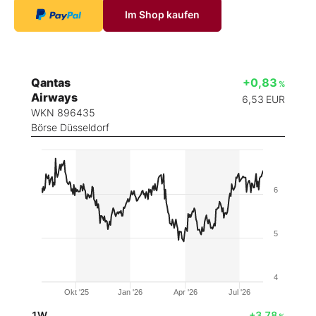
Im Shop kaufen
Qantas
+0,83
%
Airways
6,53
EUR
WKN 896435
Börse Düsseldorf
6
5
4
Okt '25
Jan '26
Apr '26
Jul '26
1W
+3,78
%