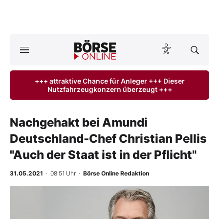
A
ktuelle Ausgabe BÖRSE ONLINE lesen
Börse
+++ attraktive Chance für Anleger +++ Dieser
Nutzfahrzeugkonzern überzeugt +++
News
Anlageprodukte
Nachgehakt bei Amundi
Deutschland-Chef Christian Pellis
Finanz-Check
"Auch der Staat ist in der Pflicht"
Abo & Shop
31.05.2021
· 08:51 Uhr
·
Börse Online Redaktion
BO-Musterdepots
Experten