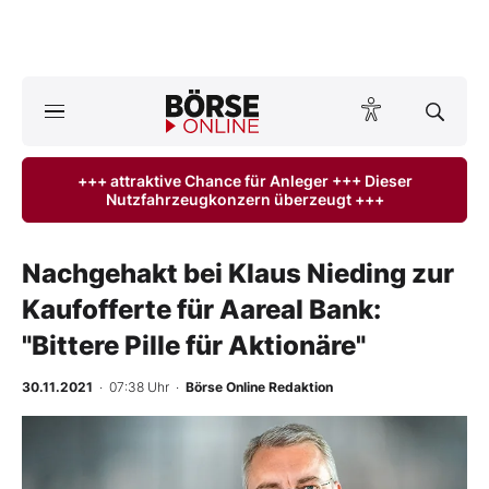
A
ktuelle Ausgabe BÖRSE ONLINE lesen
Börse
+++ attraktive Chance für Anleger +++ Dieser
Nutzfahrzeugkonzern überzeugt +++
News
Anlageprodukte
Nachgehakt bei Klaus Nieding zur
Kaufofferte für Aareal Bank:
Finanz-Check
"Bittere Pille für Aktionäre"
Abo & Shop
30.11.2021
· 07:38 Uhr
·
Börse Online Redaktion
BO-Musterdepots
Experten