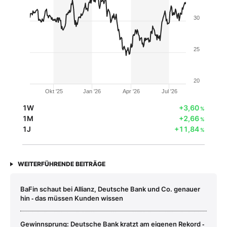
30
25
20
Okt '25
Jan '26
Apr '26
Jul '26
1W
+3,60
%
1M
+2,66
%
1J
+11,84
%
WEITERFÜHRENDE BEITRÄGE
BaFin schaut bei Allianz, Deutsche Bank und Co. genauer
hin ‑ das müssen Kunden wissen
Gewinnsprung: Deutsche Bank kratzt am eigenen Rekord ‑