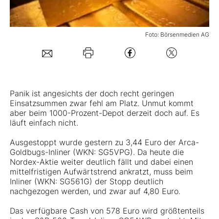
Mein B:O
Foto: Börsenmedien AG
Mein Konto
Folgen Sie uns
Panik ist angesichts der doch recht geringen
Einsatzsummen zwar fehl am Platz. Unmut kommt
aber beim 1000-Prozent-Depot derzeit doch auf. Es
Kontakt
läuft einfach nicht.
Ausgestoppt wurde gestern zu 3,44 Euro der Arca-
Goldbugs-Inliner (WKN:
SG5VPG
). Da heute die
Nordex-Aktie
weiter deutlich fällt und dabei einen
mittelfristigen Aufwärtstrend ankratzt, muss beim
Inliner (WKN:
SG561G
) der Stopp deutlich
nachgezogen werden, und zwar auf 4,80 Euro.
Das verfügbare Cash von 578 Euro wird größtenteils