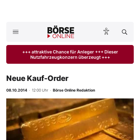
A
ktuelle Ausgabe BÖRSE ONLINE lesen
Börse
+++ attraktive Chance für Anleger +++ Dieser
Nutzfahrzeugkonzern überzeugt +++
News
Anlageprodukte
Neue Kauf-Order
Finanz-Check
08.10.2014
· 12:00 Uhr
·
Börse Online Redaktion
Abo & Shop
-
%
BO-Musterdepots
Experten