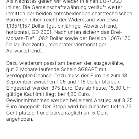
Als Nächstes gehen wir wieder in einen EUR/USD-
Inliner. Die Gemeinschaftswährung verläuft weiter
inmitten der beiden entscheidenden charttechnischen
Barrieren. Oben reicht der Widerstand von etwa
1,135/1,157 Dollar (gut einjähriger Abwärtstrend,
horizontal, GD 200). Nach unten sichern das Drei-
Monats-Tief 1,082 Dollar sowie der Bereich 1,067/1,70
Dollar (horizontal, moderater viermonatiger
Aufwärtstrend).
Dazu wiederum passt am besten der ausgewählte,
gut 2 Monate laufende Schein
SG8APT
mit
Verdoppler-Chance. Dazu muss der Euro bis zum 18.
September zwischen 1,05 und 1,16 Dollar bleiben.
Eingesetzt werden 375 Euro. Das ab heute, 15.30 Uhr
gültige Kauflimit liegt bei 4,80 Euro.
Gewinnmitnahmen werden bei einem Anstieg auf 8,25
Euro angepeilt. Der Stopp wird bei zunächst tiefen 75
Cent platziert und börsentäglich um 5 Cent
angehoben.