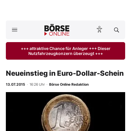
A
ktuelle Ausgabe BÖRSE ONLINE lesen
Börse
+++ attraktive Chance für Anleger +++ Dieser
Nutzfahrzeugkonzern überzeugt +++
News
Anlageprodukte
Neueinstieg in Euro-Dollar-Schein
Finanz-Check
13.07.2015
· 16:26 Uhr
·
Börse Online Redaktion
Abo & Shop
BO-Musterdepots
Experten