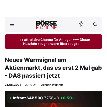
A
ktuelle Ausgabe BÖRSE ONLINE lesen
Börse
+++ attraktive Chance für Anleger +++ Dieser
Nutzfahrzeugkonzern überzeugt +++
News
Anlageprodukte
Neues Warnsignal am
Aktienmarkt, das es erst 2 Mal gab
Finanz-Check
- DAS passiert jetzt
Abo & Shop
21.05.2026
· 20:10 Uhr
·
Johann Werther
BO-Musterdepots
Infront S&P 500
7.756,40
+0,59
%
Experten