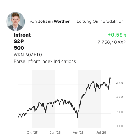
von
Johann Werther
· Leitung Onlineredaktion
Infront
+0,59
%
S&P
7.756,40
XXP
500
WKN A0AET0
Börse Infront Index Indications
7500
7000
6500
6000
Okt '25
Jan '26
Apr '26
Jul '26