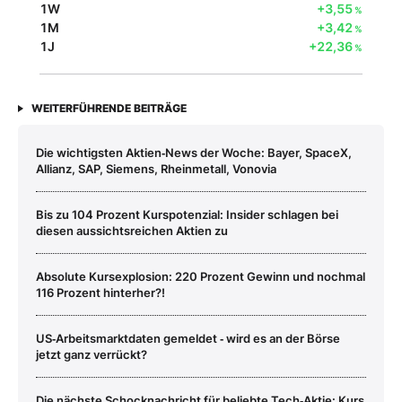
1W
+3,55
%
1M
+3,42
%
1J
+22,36
%
WEITERFÜHRENDE BEITRÄGE
Die wichtigsten Aktien‑News der Woche: Bayer, SpaceX,
Allianz, SAP, Siemens, Rheinmetall, Vonovia
Bis zu 104 Prozent Kurspotenzial: Insider schlagen bei
diesen aussichtsreichen Aktien zu
Absolute Kursexplosion: 220 Prozent Gewinn und nochmal
116 Prozent hinterher?!
US‑Arbeitsmarktdaten gemeldet ‑ wird es an der Börse
jetzt ganz verrückt?
Die nächste Schocknachricht für beliebte Tech‑Aktie: Kurs