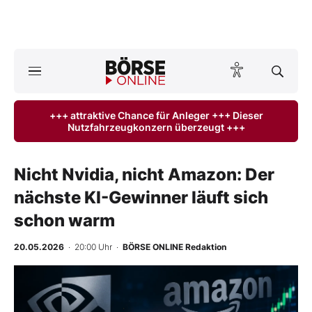
A
ktuelle Ausgabe BÖRSE ONLINE lesen
Börse
+++ attraktive Chance für Anleger +++ Dieser
Nutzfahrzeugkonzern überzeugt +++
News
Anlageprodukte
Nicht Nvidia, nicht Amazon: Der
nächste KI-Gewinner läuft sich
Finanz-Check
schon warm
Abo & Shop
20.05.2026
· 20:00 Uhr
·
BÖRSE ONLINE Redaktion
BO-Musterdepots
Experten