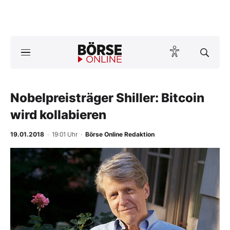
A
ktuelle Ausgabe BÖRSE ONLINE lesen
Börse
News
Nobelpreisträger Shiller: Bitcoin
wird kollabieren
Anlageprodukte
19.01.2018
· 19:01 Uhr
·
Börse Online Redaktion
Finanz-Check
Abo & Shop
BO-Musterdepots
Experten