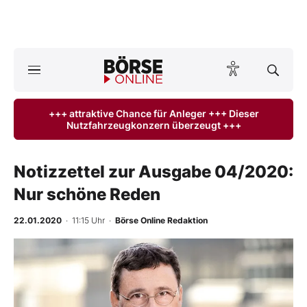
A
ktuelle Ausgabe BÖRSE ONLINE lesen
Börse
+++ attraktive Chance für Anleger +++ Dieser
Nutzfahrzeugkonzern überzeugt +++
News
Anlageprodukte
Notizzettel zur Ausgabe 04/2020:
Nur schöne Reden
Finanz-Check
22.01.2020
· 11:15 Uhr
·
Börse Online Redaktion
Abo & Shop
BO-Musterdepots
Experten