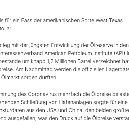
s für ein Fass der amerikanischen Sorte West Texas
ollar.
tieg mit der jüngsten Entwicklung der Ölreserve in de
teressenverband American Petroleum Institute (API) i
tände um knapp 1,2 Millionen Barrel verzeichnet hat
preise. Am Nachmittag werden die offiziellen Lagerdat
 Ölmarkt sorgen dürften.
mung des Coronavirus mehrfach die Ölpreise belaste
gehenden Schließung von Hafenanlagen sorgte für eine
nkturdaten aus den USA und China, den beiden größt
end ausgefallen, was den Druck auf die Ölpreise verstä