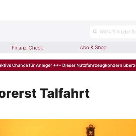
n
WKN/ISIN oder Su
Abo & Shop
Finanz-Check
aktive Chance für Anleger +++ Dieser Nutzfahrzeugkonzern über
orerst Talfahrt