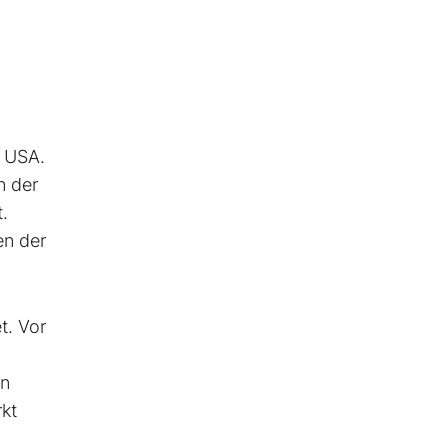
n USA.
n der
.
en der
t. Vor
en
rkt